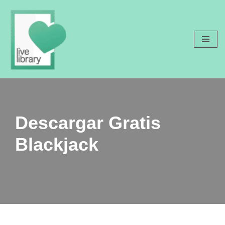
Saltar
al
contenido
Descargar Gratis
Blackjack