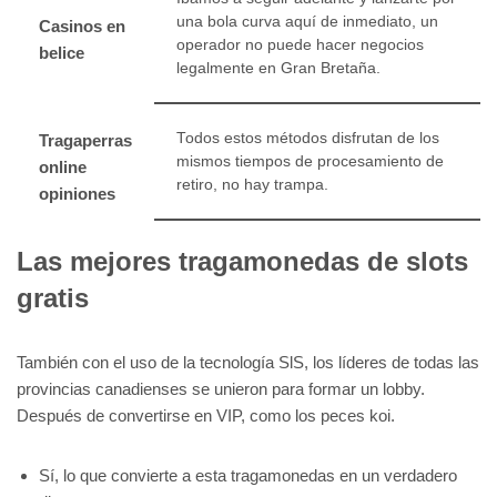
una bola curva aquí de inmediato, un
Casinos en
operador no puede hacer negocios
belice
legalmente en Gran Bretaña.
Todos estos métodos disfrutan de los
Tragaperras
mismos tiempos de procesamiento de
online
retiro, no hay trampa.
opiniones
Las mejores tragamonedas de slots
gratis
También con el uso de la tecnología SlS, los líderes de todas las
provincias canadienses se unieron para formar un lobby.
Después de convertirse en VIP, como los peces koi.
Sí, lo que convierte a esta tragamonedas en un verdadero