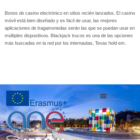
Bonos de casino electrónico en sitios recién lanzados. El casino
móvil está bien diseñado y es fácil de usar, las mejores
aplicaciones de tragamonedas serán las que se puedan usar en
múltiples dispositivos. Blackjack trucos es una de las opciones
más buscadas en la red por los internautas, Texas hold em.