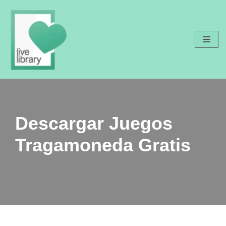
Saltar
al
contenido
Descargar Juegos
Tragamoneda Gratis