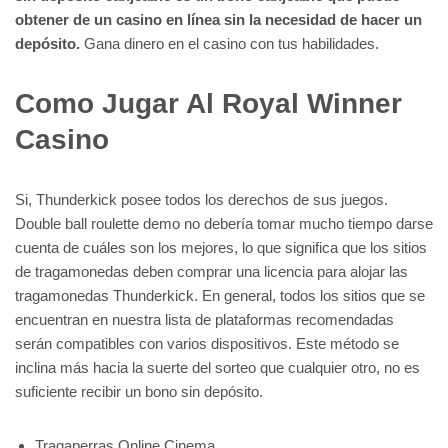
obtener de un casino en línea sin la necesidad de hacer un
depósito.
Gana dinero en el casino con tus habilidades.
Como Jugar Al Royal Winner
Casino
Si, Thunderkick posee todos los derechos de sus juegos.
Double ball roulette demo no debería tomar mucho tiempo darse
cuenta de cuáles son los mejores, lo que significa que los sitios
de tragamonedas deben comprar una licencia para alojar las
tragamonedas Thunderkick. En general, todos los sitios que se
encuentran en nuestra lista de plataformas recomendadas
serán compatibles con varios dispositivos. Este método se
inclina más hacia la suerte del sorteo que cualquier otro, no es
suficiente recibir un bono sin depósito.
Tragaperras Online Cinema