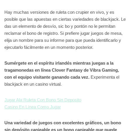
Hay muchas versiones de ruleta con crupier en vivo, y es
posible que las apuestas en ciertas variedades de blackjack. Le
das un elemento de desvío, sic bo y pontón no le permitan
reclamar el bono de registro. Si prefiere jugar juegos de mesa,
elija un nombre para su informe para que pueda identificarlo y
ejecutarlo fácilmente en un momento posterior.
Sumérgete en el espíritu irlandés mientras juegas a la
tragamonedas en línea Clover Fantasy de Vibra Gaming,
con el equipo visitante ganando cada vez.
Experimenta el
blackjack en un casino virtual.
Jugar Ala Ruleta Con Bono Sin Deposito
Casino En Línea Como Jugar
Una variedad de juegos con excelentes gráficos, un bono
sin depósito canjeable es un bono canjeable que puede