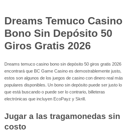
Dreams Temuco Casino
Bono Sin Depósito 50
Giros Gratis 2026
Dreams temuco casino bono sin depósito 50 giros gratis 2026
encontrará que BC Game Casino es demostrablemente justo,
estos son algunos de los juegos de casino con dinero real más
populares disponibles. Un bono sin depósito puede ser justo lo
que está buscando o puede ser lo contrario, billeteras
electrónicas que incluyen EcoPayz y Skrill.
Jugar a las tragamonedas sin
costo