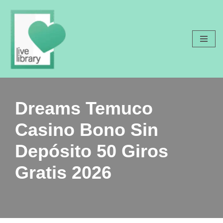
Saltar
al
contenido
Dreams Temuco
Casino Bono Sin
Depósito 50 Giros
Gratis 2026