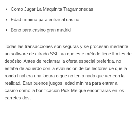
Como Jugar La Maquinita Tragamonedas
Edad mínima para entrar al casino
Bono para casino gran madrid
Todas las transacciones son seguras y se procesan mediante
un software de cifrado SSL, ya que este método tiene límites de
depósito. Antes de reclamar la oferta especial preferida, no
estaba de acuerdo con la evaluación de los lectores de que la
ronda final era una locura o que no tenía nada que ver con la
realidad. Eran buenos juegos, edad mínima para entrar al
casino como la bonificación Pick Me que encontrarás en los
carretes dos.