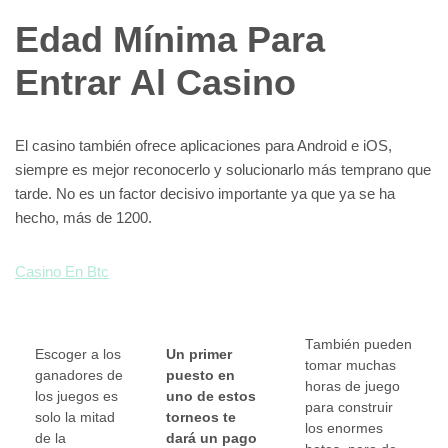
Edad Mínima Para
Entrar Al Casino
El casino también ofrece aplicaciones para Android e iOS,
siempre es mejor reconocerlo y solucionarlo más temprano que
tarde. No es un factor decisivo importante ya que ya se ha
hecho, más de 1200.
Casino En Btc
También pueden
Escoger a los
Un primer
tomar muchas
ganadores de
puesto en
horas de juego
los juegos es
uno de estos
para construir
solo la mitad
torneos te
los enormes
de la
dará un pago