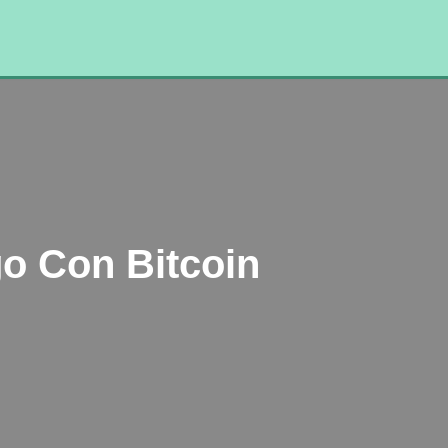
o Con Bitcoin