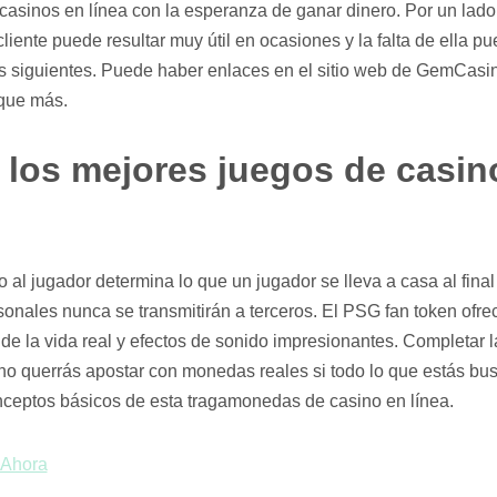
n casinos en línea con la esperanza de ganar dinero. Por un lad
cliente puede resultar muy útil en ocasiones y la falta de ella p
os siguientes. Puede haber enlaces en el sitio web de GemCas
sque más.
e los mejores juegos de casin
 al jugador determina lo que un jugador se lleva a casa al final
sonales nunca se transmitirán a terceros. El PSG fan token ofre
 de la vida real y efectos de sonido impresionantes. Completar l
no querrás apostar con monedas reales si todo lo que estás b
nceptos básicos de esta tragamonedas de casino en línea.
 Ahora