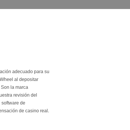
ipación adecuado para su
 Wheel al depositar
. Son la marca
estra revisión del
n software de
ensación de casino real.