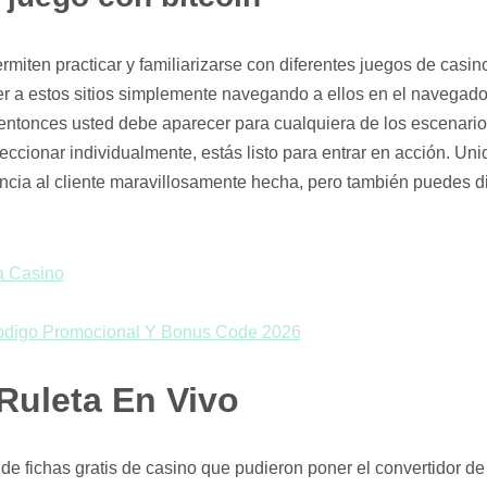
miten practicar y familiarizarse con diferentes juegos de casin
r a estos sitios simplemente navegando a ellos en el navegado
entonces usted debe aparecer para cualquiera de los escenarios
eccionar individualmente, estás listo para entrar en acción. Un
encia al cliente maravillosamente hecha, pero también puedes di
a Casino
odigo Promocional Y Bonus Code 2026
 Ruleta En Vivo
e fichas gratis de casino que pudieron poner el convertidor d