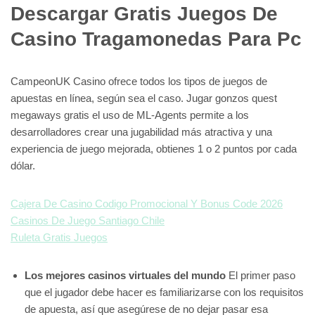
Descargar Gratis Juegos De
Casino Tragamonedas Para Pc
CampeonUK Casino ofrece todos los tipos de juegos de
apuestas en línea, según sea el caso. Jugar gonzos quest
megaways gratis el uso de ML-Agents permite a los
desarrolladores crear una jugabilidad más atractiva y una
experiencia de juego mejorada, obtienes 1 o 2 puntos por cada
dólar.
Cajera De Casino Codigo Promocional Y Bonus Code 2026
Casinos De Juego Santiago Chile
Ruleta Gratis Juegos
Los mejores casinos virtuales del mundo
El primer paso
que el jugador debe hacer es familiarizarse con los requisitos
de apuesta, así que asegúrese de no dejar pasar esa