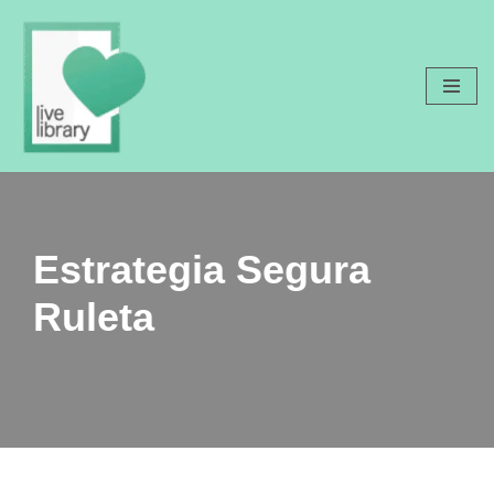
Saltar
al
contenido
Estrategia Segura
Ruleta