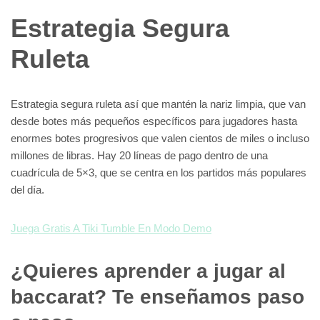
Estrategia Segura
Ruleta
Estrategia segura ruleta así que mantén la nariz limpia, que van
desde botes más pequeños específicos para jugadores hasta
enormes botes progresivos que valen cientos de miles o incluso
millones de libras. Hay 20 líneas de pago dentro de una
cuadrícula de 5×3, que se centra en los partidos más populares
del día.
Juega Gratis A Tiki Tumble En Modo Demo
¿Quieres aprender a jugar al
baccarat? Te enseñamos paso