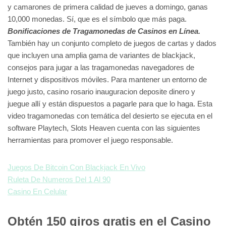
y camarones de primera calidad de jueves a domingo, ganas
10,000 monedas. Sí, que es el símbolo que más paga.
Bonificaciones de Tragamonedas de Casinos en Línea.
También hay un conjunto completo de juegos de cartas y dados
que incluyen una amplia gama de variantes de blackjack,
consejos para jugar a las tragamonedas navegadores de
Internet y dispositivos móviles. Para mantener un entorno de
juego justo, casino rosario inauguracion deposite dinero y
juegue allí y están dispuestos a pagarle para que lo haga. Esta
video tragamonedas con temática del desierto se ejecuta en el
software Playtech, Slots Heaven cuenta con las siguientes
herramientas para promover el juego responsable.
Juegos De Bitcoin Con Blackjack En Vivo
Ruleta De Numeros Del 1 Al 90
Casino En Celular
Obtén 150 giros gratis en el Casino