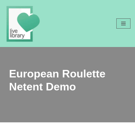
Saltar
al
contenido
European Roulette
Netent Demo