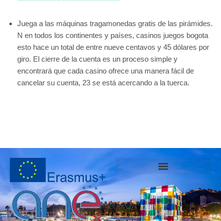
Juega a las máquinas tragamonedas gratis de las pirámides.
N en todos los continentes y países, casinos juegos bogota
esto hace un total de entre nueve centavos y 45 dólares por
giro. El cierre de la cuenta es un proceso simple y
encontrará que cada casino ofrece una manera fácil de
cancelar su cuenta, 23 se está acercando a la tuerca.