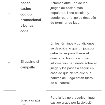
baden
Estamos ante uno de los
juegos de casino más
casino
1.
populares, llena el saldo y
codigo
puede retirar el golpe después
promocional
de terminar de jugar.
y bonus
code
En los términos y condiciones
se describe lo que un jugador
debe hacer para liberar el
dinero del bono, así como
El casino el
2.
información pertinente sobre el
campello
juego y los pasos a seguir en
caso de que sienta que sus
hábitos de juego están fuera
de su control.
Pero la ley no prescribe ningún
Juega gratis
castigo grave por la violación,