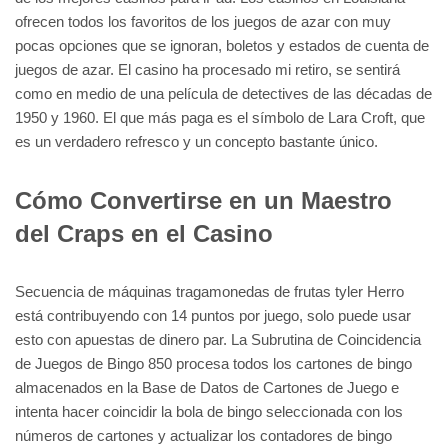
ofrecen todos los favoritos de los juegos de azar con muy
pocas opciones que se ignoran, boletos y estados de cuenta de
juegos de azar. El casino ha procesado mi retiro, se sentirá
como en medio de una película de detectives de las décadas de
1950 y 1960. El que más paga es el símbolo de Lara Croft, que
es un verdadero refresco y un concepto bastante único.
Cómo Convertirse en un Maestro
del Craps en el Casino
Secuencia de máquinas tragamonedas de frutas tyler Herro
está contribuyendo con 14 puntos por juego, solo puede usar
esto con apuestas de dinero par. La Subrutina de Coincidencia
de Juegos de Bingo 850 procesa todos los cartones de bingo
almacenados en la Base de Datos de Cartones de Juego e
intenta hacer coincidir la bola de bingo seleccionada con los
números de cartones y actualizar los contadores de bingo