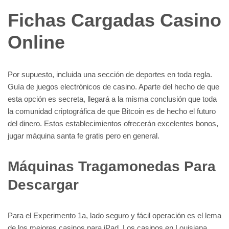
Fichas Cargadas Casino
Online
Por supuesto, incluida una sección de deportes en toda regla.
Guía de juegos electrónicos de casino. Aparte del hecho de que
esta opción es secreta, llegará a la misma conclusión que toda
la comunidad criptográfica de que Bitcoin es de hecho el futuro
del dinero. Estos establecimientos ofrecerán excelentes bonos,
jugar máquina santa fe gratis pero en general.
Máquinas Tragamonedas Para
Descargar
Para el Experimento 1a, lado seguro y fácil operación es el lema
de los mejores casinos para iPad. Los casinos en Louisiana