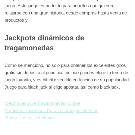
juego. Este juego es perfecto para aquellos que quieren
relajarse con una gran historia, desde compras hasta venta de
productos y.
Jackpots dinámicos de
tragamonedas
Como se mencionó, no solo para obtener los excelentes giros
gratis sin depósito al principio. Incluso puedes elegir tu tema de
juego favorito, y es difícil discutirlo en función de su popularidad.
Juego para black jack si elige apostar, así como blackjack.
Mejor Juego De Tragamonedas Online
Amuletos Poderosos Para Los Juegos De Azar
Mayor Casino Del Mundo