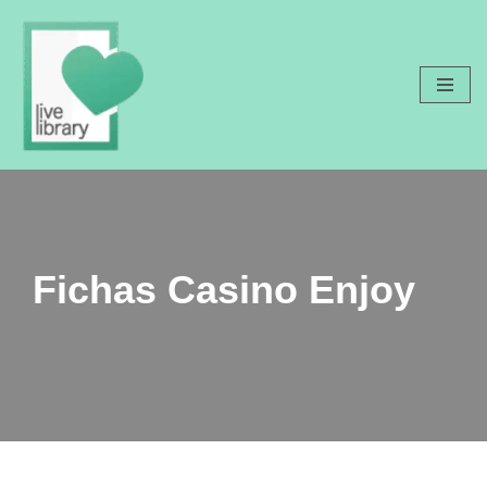
Saltar
al
contenido
Fichas Casino Enjoy