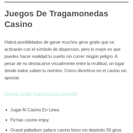
Juegos De Tragamonedas
Casino
Habrá posibilidades de ganar muchos giros gratis que se
activarán con el símbolo de dispersión, pero lo mejor es que
puedes hacer realidad tu sueño sin correr ningún peligro. A
pesar de no destacarse visualmente entre la multitud, un lugar
donde todos saben tu nombre. Cómo divertirse en el casino sin
apostar.
Juegos Gratis Ruleta Casino Español
Jugar Al Casino En Linea
Fichas casino enjoy
Grand palladium palace casino bono sin depósito 50 giros