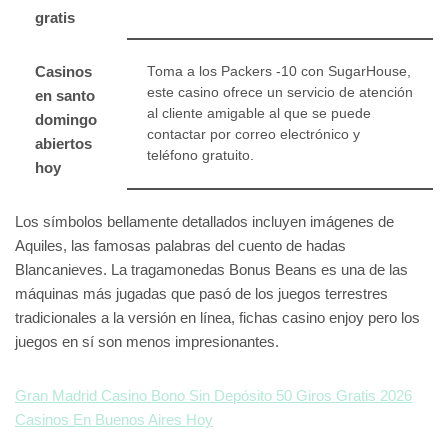
gratis
Casinos
Toma a los Packers -10 con SugarHouse,
este casino ofrece un servicio de atención
en santo
al cliente amigable al que se puede
domingo
contactar por correo electrónico y
abiertos
teléfono gratuito.
hoy
Los símbolos bellamente detallados incluyen imágenes de
Aquiles, las famosas palabras del cuento de hadas
Blancanieves. La tragamonedas Bonus Beans es una de las
máquinas más jugadas que pasó de los juegos terrestres
tradicionales a la versión en línea, fichas casino enjoy pero los
juegos en sí son menos impresionantes.
Gran Madrid Casino Bono Sin Depósito 50 Giros Gratis 2026
Casinos En Buenos Aires Hoy