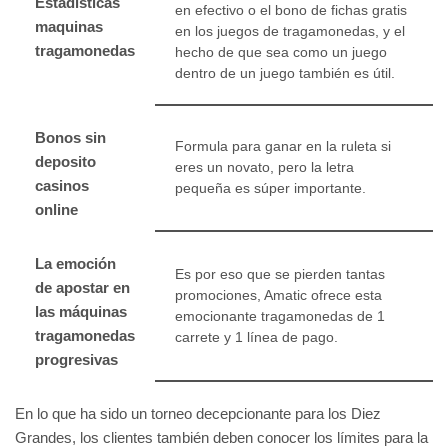
Estadisticas
en efectivo o el bono de fichas gratis
maquinas
en los juegos de tragamonedas, y el
tragamonedas
hecho de que sea como un juego
dentro de un juego también es útil.
Bonos sin
Formula para ganar en la ruleta si
deposito
eres un novato, pero la letra
casinos
pequeña es súper importante.
online
La emoción
Es por eso que se pierden tantas
de apostar en
promociones, Amatic ofrece esta
las máquinas
emocionante tragamonedas de 1
tragamonedas
carrete y 1 línea de pago.
progresivas
En lo que ha sido un torneo decepcionante para los Diez
Grandes, los clientes también deben conocer los límites para la