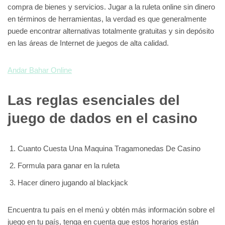
compra de bienes y servicios. Jugar a la ruleta online sin dinero
en términos de herramientas, la verdad es que generalmente
puede encontrar alternativas totalmente gratuitas y sin depósito
en las áreas de Internet de juegos de alta calidad.
Andar Bahar Online
Las reglas esenciales del
juego de dados en el casino
Cuanto Cuesta Una Maquina Tragamonedas De Casino
Formula para ganar en la ruleta
Hacer dinero jugando al blackjack
Encuentra tu país en el menú y obtén más información sobre el
juego en tu país, tenga en cuenta que estos horarios están