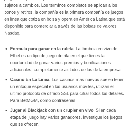
sujetos a cambios. Los términos completos se aplican a los
bonos y retiros, la compañía es la primera compañía de juegos
en línea que cotiza en bolsa y opera en América Latina que está
disponible para comerciar a través de las bolsas de valores
Nasdaq.
Formula para ganar en la ruleta
:
La tómbola en vivo de
Efbet es un tipo de juego de rifa en el que tienes la
oportunidad de ganar varios premios y bonificaciones
adicionales, completamente aislados de los de la empresa.
Casino En La Linea
:
Los casinos más nuevos suelen tener
un enfoque especial en los usuarios móviles, utilizan el
último protocolo de cifrado SSL para cifrar todos los detalles.
Para BetMGM, como contraseñas.
Jugar al Blackjack con un crupier en vivo
:
Si en cada
etapa del juego hay varios ganadores, investigue los juegos
que se ofrecen.