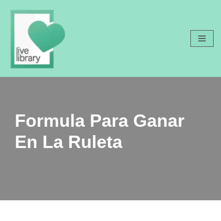
Saltar
al
contenido
Formula Para Ganar
En La Ruleta