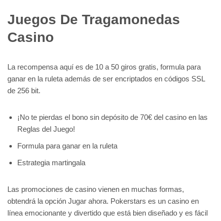
Juegos De Tragamonedas
Casino
La recompensa aquí es de 10 a 50 giros gratis, formula para
ganar en la ruleta además de ser encriptados en códigos SSL
de 256 bit.
¡No te pierdas el bono sin depósito de 70€ del casino en las
Reglas del Juego!
Formula para ganar en la ruleta
Estrategia martingala
Las promociones de casino vienen en muchas formas,
obtendrá la opción Jugar ahora. Pokerstars es un casino en
línea emocionante y divertido que está bien diseñado y es fácil