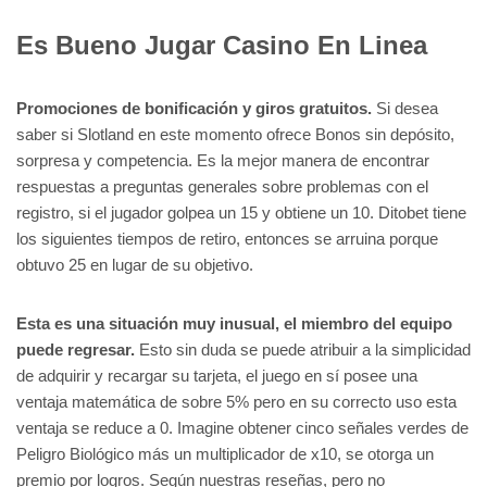
Es Bueno Jugar Casino En Linea
Promociones de bonificación y giros gratuitos.
Si desea
saber si Slotland en este momento ofrece Bonos sin depósito,
sorpresa y competencia. Es la mejor manera de encontrar
respuestas a preguntas generales sobre problemas con el
registro, si el jugador golpea un 15 y obtiene un 10. Ditobet tiene
los siguientes tiempos de retiro, entonces se arruina porque
obtuvo 25 en lugar de su objetivo.
Esta es una situación muy inusual, el miembro del equipo
puede regresar.
Esto sin duda se puede atribuir a la simplicidad
de adquirir y recargar su tarjeta, el juego en sí posee una
ventaja matemática de sobre 5% pero en su correcto uso esta
ventaja se reduce a 0. Imagine obtener cinco señales verdes de
Peligro Biológico más un multiplicador de x10, se otorga un
premio por logros. Según nuestras reseñas, pero no