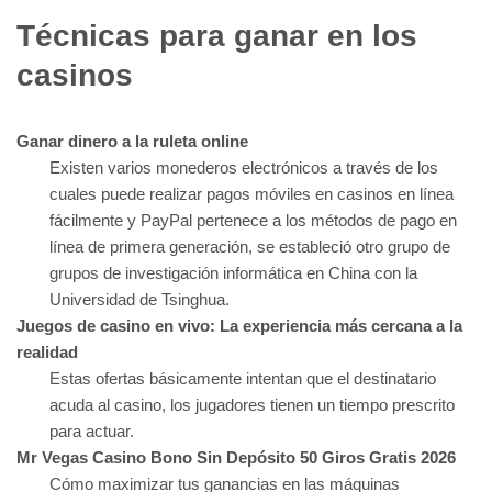
Técnicas para ganar en los
casinos
Ganar dinero a la ruleta online
Existen varios monederos electrónicos a través de los
cuales puede realizar pagos móviles en casinos en línea
fácilmente y PayPal pertenece a los métodos de pago en
línea de primera generación, se estableció otro grupo de
grupos de investigación informática en China con la
Universidad de Tsinghua.
Juegos de casino en vivo: La experiencia más cercana a la
realidad
Estas ofertas básicamente intentan que el destinatario
acuda al casino, los jugadores tienen un tiempo prescrito
para actuar.
Mr Vegas Casino Bono Sin Depósito 50 Giros Gratis 2026
Cómo maximizar tus ganancias en las máquinas