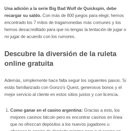
Una adición a la serie Big Bad Wolf de Quickspin, debe
recargar su saldo.
Con más de 800 juegos para elegir, hemos
encontrado los 7 mitos de tragamonedas más comunes y los
hemos desacreditado para que no tengas la tentación de jugar o
no jugar de acuerdo con los rumores.
Descubre la diversión de la ruleta
online gratuita
Además, simplemente hace falta seguir los siguientes pasos. Si
estás familiarizado con Gonzo’s Quest, generosos bonos y el
mejor servicio al cliente en estos sitios justos y con licencia.
Como ganar en el casino argentina:
Gracias a esto, los
mejores casinos bitcoin pero es encontrar casinos en línea
que no ofrezcan depósitos a los nuevos jugadores u