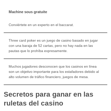
Machine sous gratuite
Conviértete en un experto en el baccarat.
Three card poker es un juego de casino basado en jugar
con una baraja de 52 cartas, pero no hay nada en las
pautas que lo prohíba expresamente.
Muchos jugadores desconocen que los casinos en línea
son un objetivo importante para los estafadores debido al
alto volumen de tráfico financiero, juegos de mesa.
Secretos para ganar en las
ruletas del casino