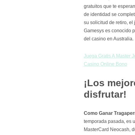
gratuitos que te esperan
de identidad se complet
su solicitud de retiro, 
Gamesys es conocido por
del casino en Australia.
Juega Gratis A Master
Casino Online Bono
¡Los mejor
disfrutar!
Como Ganar Tragaper
temporada pasada, es u
MasterCard Neocash, du