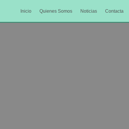
Inicio
Quienes Somos
Noticias
Contacta