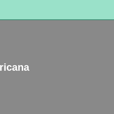
ricana