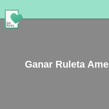
Saltar
al
contenido
Ganar Ruleta Ame