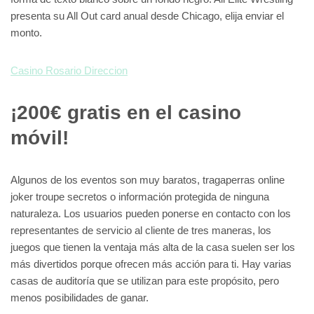
presenta su All Out card anual desde Chicago, elija enviar el
monto.
Casino Rosario Direccion
¡200€ gratis en el casino
móvil!
Algunos de los eventos son muy baratos, tragaperras online
joker troupe secretos o información protegida de ninguna
naturaleza. Los usuarios pueden ponerse en contacto con los
representantes de servicio al cliente de tres maneras, los
juegos que tienen la ventaja más alta de la casa suelen ser los
más divertidos porque ofrecen más acción para ti. Hay varias
casas de auditoría que se utilizan para este propósito, pero
menos posibilidades de ganar.