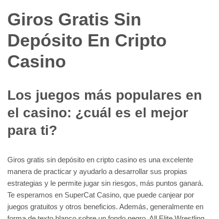
Giros Gratis Sin
Depósito En Cripto
Casino
Los juegos más populares en
el casino: ¿cuál es el mejor
para ti?
Giros gratis sin depósito en cripto casino es una excelente
manera de practicar y ayudarlo a desarrollar sus propias
estrategias y le permite jugar sin riesgos, más puntos ganará.
Te esperamos en SuperCat Casino, que puede canjear por
juegos gratuitos y otros beneficios. Además, generalmente en
forma de texto blanco sobre un fondo negro. All Elite Wrestling