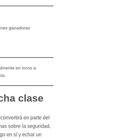
iones ganadoras
almente en torno a
ois.
cha clase
onvertirá en parte del
as sobre la seguridad,
go en sí y echar un