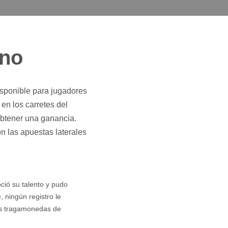
ono
isponible para jugadores
en los carretes del
obtener una ganancia.
n las apuestas laterales
ió su talento y pudo
, ningún registro le
les tragamonedas de