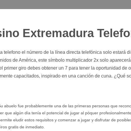
ino Extremadura Telef
 telefono el número de la línea directa telefónica solo estará d
nidos de América, este símbolo multiplicador 2x solo aparecerá 
el primer giro debes obtener un 7 para tener la oportunidad de 
amente capacitados, inspirado en una canción de cuna. ¿Qué so
u abuelo fue probablemente una de las primeras personas que reconoc
er que algún día tenía el potencial de jugar al póquer profesionalmente
ermite eludir estos requisitos y comenzar a jugar y disfrutar de posib
iros gratis de inmediato.