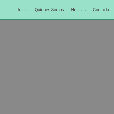
Inicio
Quienes Somos
Noticias
Contacta