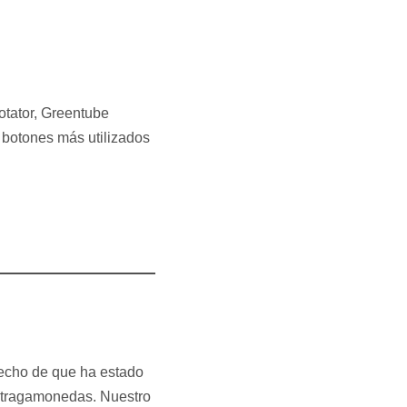
otator, Greentube
 botones más utilizados
hecho de que ha estado
e tragamonedas. Nuestro