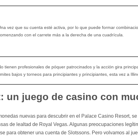
na vez que su cuenta esté activa, por lo que puede formar combinac
omenzando con el carrete más a la derecha de una cuadrícula.
o tienen profesionales de póquer patrocinados y la acción gira princip
ímites bajos y torneos para principiantes y principiantes, esta vez a Illin
t: un juego de casino con mu
nedas nuevas para descubrir en el Palace Casino Resort, se c
s de lealtad de Royal Vegas. Algunas preocupaciones legítim
rse para obtener una cuenta de Slotssons. Pero volvamos al jue