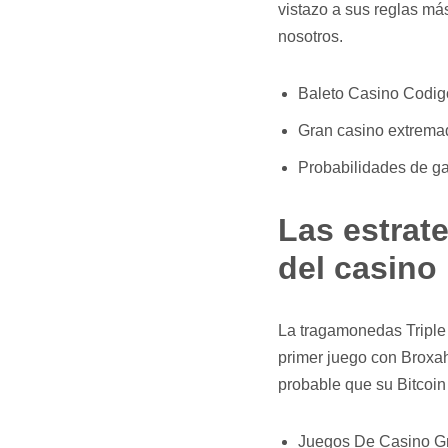
vistazo a sus reglas má
nosotros.
Baleto Casino Codi
Gran casino extremad
Probabilidades de ga
Las estrat
del casino
La tragamonedas Triple
primer juego con Broxah
probable que su Bitcoin
Juegos De Casino Gra