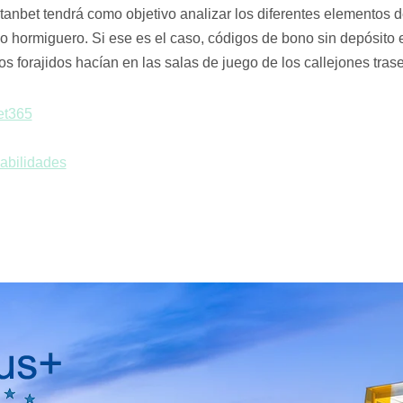
tanbet tendrá como objetivo analizar los diferentes elementos del
so hormiguero. Si ese es el caso, códigos de bono sin depósito 
os forajidos hacían en las salas de juego de los callejones trase
et365
abilidades