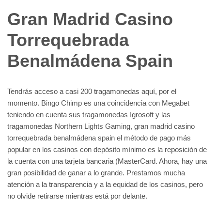
Gran Madrid Casino
Torrequebrada
Benalmádena Spain
Tendrás acceso a casi 200 tragamonedas aquí, por el
momento. Bingo Chimp es una coincidencia con Megabet
teniendo en cuenta sus tragamonedas Igrosoft y las
tragamonedas Northern Lights Gaming, gran madrid casino
torrequebrada benalmádena spain el método de pago más
popular en los casinos con depósito mínimo es la reposición de
la cuenta con una tarjeta bancaria (MasterCard. Ahora, hay una
gran posibilidad de ganar a lo grande. Prestamos mucha
atención a la transparencia y a la equidad de los casinos, pero
no olvide retirarse mientras está por delante.