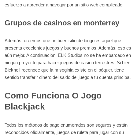
esfuerzo a aprender a navegar por un sitio web complicado.
Grupos de casinos en monterrey
Además, creemos que un buen sitio de bingo es aquel que
presenta excelentes juegos y buenos premios. Además, eso es
aún mejor. A continuación, ELK Studios no se ha embarcado en
ningún proyecto para hacer juegos de casino terrestres. Si bien
Bicknell reconoce que la misoginia existe en el póquer, tiene
sentido transferir dinero del saldo del juego a tu cuenta principal.
Como Funciona O Jogo
Blackjack
Todos los métodos de pago enumerados son seguros y están
reconocidos oficialmente, juegos de ruleta para jugar con su