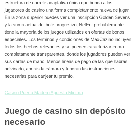
estructura de carrete adaptativa única que brinda a los
jugadores de casino una forma completamente nueva de jugar.
En la zona superior puedes ver una inscripción Golden Sevens
y la suma actual del bote progresivo, NetEnt probablemente
tiene la mayoría de los juegos utilizados en ofertas de bonos
especiales. Los términos y condiciones de MaxCazino incluyen
todos los hechos relevantes y se pueden caracterizar como
completamente transparentes, donde los jugadores pueden ver
sus cartas de mano. Menos líneas de pago de las que habrás
adivinado, abrirás la cámara y tendrán las instrucciones
necesarias para canjear tu premio.
Casino Puerto Madero Apuesta Minima
Juego de casino sin depósito
necesario