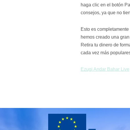
haga clic en el botón P
consejos, ya que no tien
Esto es completamente 
hemos creado una gran b
Retira tu dinero de for
cada vez más populares,
Ezugi Andar Bahar Live