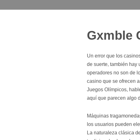
Gxmble 
Un error que los casino
de suerte, también hay
operadores no son de l
casino que se ofrecen a
Juegos Olímpicos, habl
aquí que parecen algo 
Máquinas tragamonedas:
los usuarios pueden ele
La naturaleza clásica de