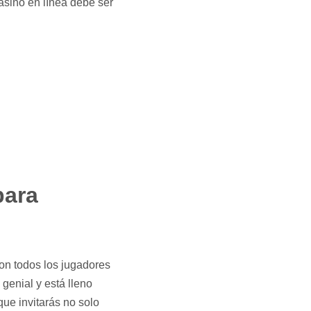
asino en línea debe ser
para
con todos los jugadores
genial y está lleno
que invitarás no solo