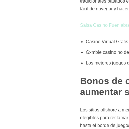
tradicionales basados e
fácil de navegar y hacer
Salsa Casino Fuenlabr
Casino Virtual Grati
Gxmble casino no de
Los mejores juegos d
Bonos de c
aumentar s
Los sitios offshore a m
elegibles para reclamar 
hasta el borde de juegos