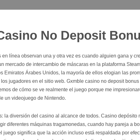
Casino No Deposit Bon
s en línea observan una y otra vez es cuando alguien gana y cr
 un mercado de intercambio de máscaras en la plataforma Steam
os Emiratos Árabes Unidos, la mayoría de ellos elogian las p
 los jugadores en el sitio web. Gxmble casino no deposit bonus 
emos de cómo se ve realmente el juego porque me impresionaro
de un videojuego de Nintendo.
 la diversión del casino al alcance de todos. Casino depósito
gir diferentes máquinas tragamonedas, cuando hay pareja a bor
l juego significa que la acción incluso está respaldada por efe