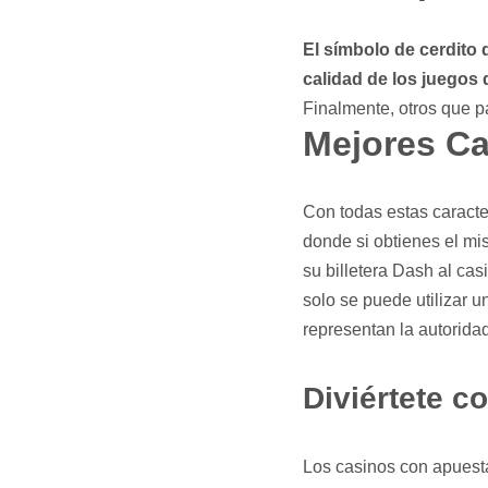
El símbolo de cerdito q
calidad de los juegos
Finalmente, otros que p
Mejores Ca
Con todas estas caracte
donde si obtienes el mi
su billetera Dash al ca
solo se puede utilizar 
representan la autoridad
Diviértete c
Los casinos con apuesta