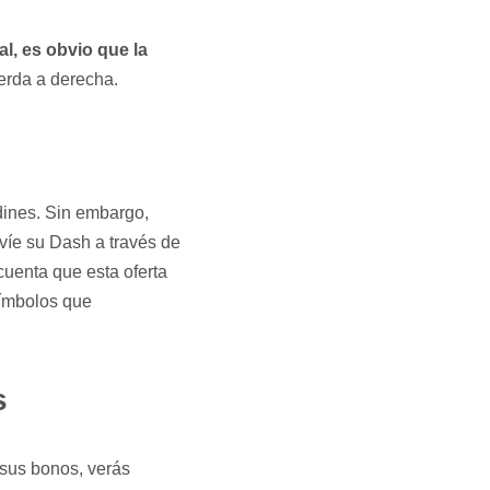
al, es obvio que la
ierda a derecha.
dines. Sin embargo,
víe su Dash a través de
cuenta que esta oferta
símbolos que
s
 sus bonos, verás