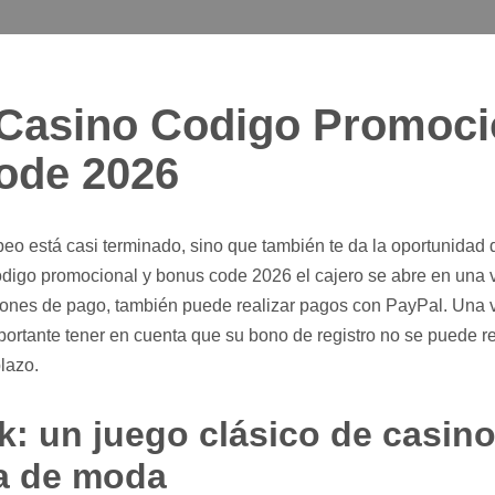
Casino Codigo Promoci
ode 2026
peo está casi terminado, sino que también te da la oportunidad 
digo promocional y bonus code 2026 el cajero se abre en una v
iones de pago, también puede realizar pagos con PayPal. Una 
portante tener en cuenta que su bono de registro no se puede ret
lazo.
ck: un juego clásico de casin
a de moda