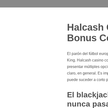
Halcash 
Bonus C
El parón del fútbol euro
King. Halcash casino co
presentar múltiples opc
claro, en general. Es im
puede suceder a corto p
El blackja
nunca pas