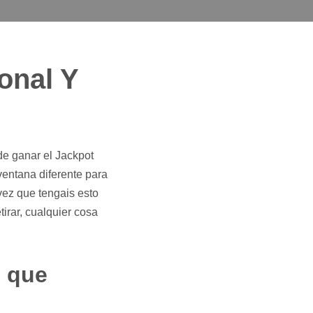
onal Y
de ganar el Jackpot
entana diferente para
vez que tengais esto
irar, cualquier cosa
o que