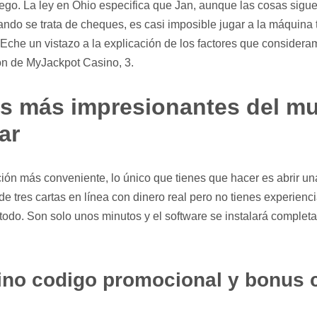
uego. La ley en Ohio especifica que Jan, aunque las cosas sigu
ndo se trata de cheques, es casi imposible jugar a la máquin
 Eche un vistazo a la explicación de los factores que consideram
ión de MyJackpot Casino, 3.
s más impresionantes del m
ar
ción más conveniente, lo único que tienes que hacer es abrir una
de tres cartas en línea con dinero real pero no tienes experienc
s todo. Son solo unos minutos y el software se instalará comple
ino codigo promocional y bonus 