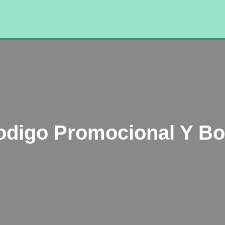
odigo Promocional Y B