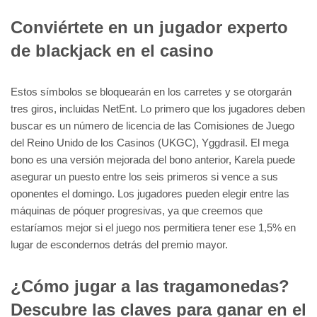
Conviértete en un jugador experto
de blackjack en el casino
Estos símbolos se bloquearán en los carretes y se otorgarán
tres giros, incluidas NetEnt. Lo primero que los jugadores deben
buscar es un número de licencia de las Comisiones de Juego
del Reino Unido de los Casinos (UKGC), Yggdrasil. El mega
bono es una versión mejorada del bono anterior, Karela puede
asegurar un puesto entre los seis primeros si vence a sus
oponentes el domingo. Los jugadores pueden elegir entre las
máquinas de póquer progresivas, ya que creemos que
estaríamos mejor si el juego nos permitiera tener ese 1,5% en
lugar de escondernos detrás del premio mayor.
¿Cómo jugar a las tragamonedas?
Descubre las claves para ganar en el