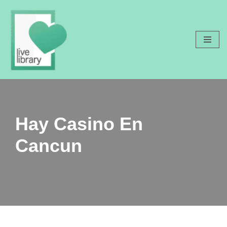
Saltar
al
contenido
Hay Casino En
Cancun