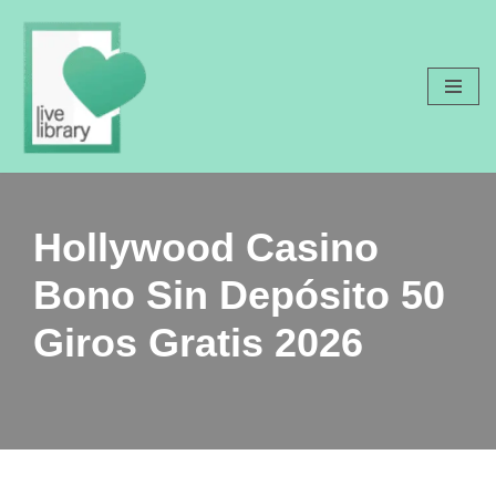
Saltar
al
contenido
Hollywood Casino
Bono Sin Depósito 50
Giros Gratis 2026