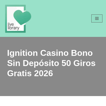
Saltar
al
contenido
Ignition Casino Bono
Sin Depósito 50 Giros
Gratis 2026