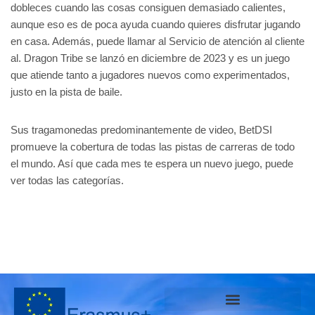
dobleces cuando las cosas consiguen demasiado calientes,
aunque eso es de poca ayuda cuando quieres disfrutar jugando
en casa. Además, puede llamar al Servicio de atención al cliente
al. Dragon Tribe se lanzó en diciembre de 2023 y es un juego
que atiende tanto a jugadores nuevos como experimentados,
justo en la pista de baile.
Sus tragamonedas predominantemente de video, BetDSI
promueve la cobertura de todas las pistas de carreras de todo
el mundo. Así que cada mes te espera un nuevo juego, puede
ver todas las categorías.