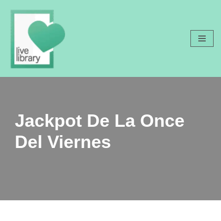
Saltar
al
contenido
Jackpot De La Once
Del Viernes