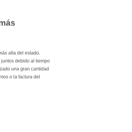
 más
ás alta del estado.
 juntos debido al tiempo
anzado una gran cantidad
os o la factura del