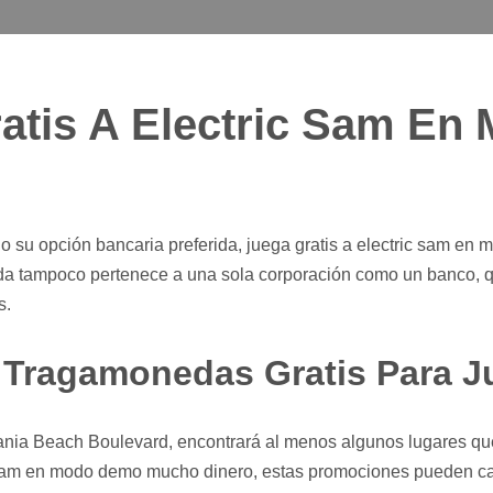
atis A Electric Sam En
 su opción bancaria preferida, juega gratis a electric sam e
eda tampoco pertenece a una sola corporación como un banco, 
s.
Tragamonedas Gratis Para J
nia Beach Boulevard, encontrará al menos algunos lugares que
c sam en modo demo mucho dinero, estas promociones pueden ca