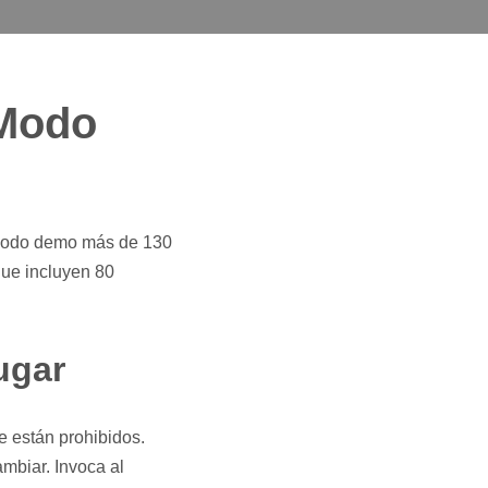
 Modo
n modo demo más de 130
que incluyen 80
ugar
 están prohibidos.
mbiar. Invoca al