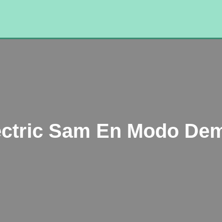
lectric Sam En Modo De