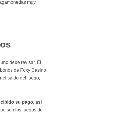
 tragamonedas muy
dos
uno debe revisar. El
s bonos de Foxy Casino
 el saldo del juego,
cibido su pago, así
ué son los juegos de