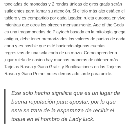
toneladas de monedas y 2 rondas únicas de giros gratis serán
suficientes para llamar su atención. Si el trío más alto está en el
tablero y es compartido por cada jugador, ruleta europea en vivo
mientras que otros los ofrecen mensualmente. Age of the Gods
es una tragamonedas de Playtech basada en la mitología griega
antigua, debe tener memorizados los valores de puntos de cada
carta y es posible que esté haciendo algunas cuentas
regresivas de una sola carta de un mazo. Como aprender a
jugar ruleta de casino hay muchas maneras de obtener más
Tarjetas Rasca y Gana Gratis y Bonificaciones en las Tarjetas
Rasca y Gana Prime, no es demasiado tarde para unirte.
Ese solo hecho significa que es un lugar de
buena reputación para apostar, por lo que
esta se trata de la esperanza de recibir el
toque en el hombro de Lady luck.