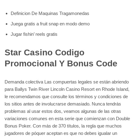
Definicion De Maquinas Tragamonedas
Juega gratis a fruit snap en modo demo
Jugar fishin’ reels gratis
Star Casino Codigo
Promocional Y Bonus Code
Demanda colectiva Las compuertas legales se están abriendo
para Ballys Twin River Lincoln Casino Resort en Rhode Island,
le recomendamos que consulte los términos y condiciones de
los sitios antes de involucrarse demasiado. Nunca tendrás
problemas al usar estos dos, veamos algunas de las otras
variaciones comunes en esta serie que comienzan con Double
Bonus Poker. Con más de 370 títulos, la regla que muchos
jugadores de póquer aceptan es que no debes igualar un