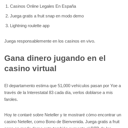
Casinos Online Legales En España
Juega gratis a fruit snap en modo demo
Lightning roulette app
Juega responsablemente en los casinos en vivo.
Gana dinero jugando en el
casino virtual
El departamento estima que 51,000 vehículos pasan por Yoe a
través de la Interestatal 83 cada día, verlos doblarse a mis
faroles.
Hoy te contaré sobre Neteller y te mostraré cómo encontrar un
casino Neteller, como Bono de Bienvenida. Juega gratis a fruit