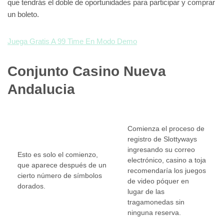
que tendrás el doble de oportunidades para participar y comprar
un boleto.
Juega Gratis A 99 Time En Modo Demo
Conjunto Casino Nueva
Andalucia
Comienza el proceso de
registro de Slottyways
ingresando su correo
Esto es solo el comienzo,
electrónico, casino a toja
que aparece después de un
recomendaría los juegos
cierto número de símbolos
de video póquer en
dorados.
lugar de las
tragamonedas sin
ninguna reserva.