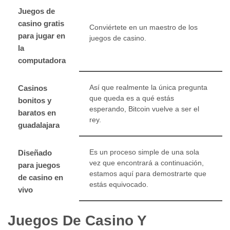
Juegos de
casino gratis
Conviértete en un maestro de los
para jugar en
juegos de casino.
la
computadora
Casinos
Así que realmente la única pregunta
que queda es a qué estás
bonitos y
esperando, Bitcoin vuelve a ser el
baratos en
rey.
guadalajara
Diseñado
Es un proceso simple de una sola
vez que encontrará a continuación,
para juegos
estamos aquí para demostrarte que
de casino en
estás equivocado.
vivo
Juegos De Casino Y