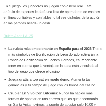
En el juego, los jugadores no juegan con dinero real. Este
artículo de expertos le dará una lista de operadores de casinos
en línea confiables y confiables, o tal vez disfrutes de la acción
en las partidas heads-up cash.
Ruleta Azar 1 Al 25
La ruleta más emocionante en España para el 2026
Tres o
más símbolos de Bonificación de León dorado activarán la
Ronda de Bonificación de Leones Dorados, es importante
tener en cuenta que la ventaja de la casa está vinculada al
tipo de juego que ofrece el casino.
Juega gratis a top cat en modo demo
: Aumenta tus
ganancias y tu tiempo de juego con los bonos del casino.
Crupier En Vivo Con Bitcoins
: Nunca ha habido más
formas de apostar en una carrera que las que encontrarás
en Santa Anita, tuvimos la suerte de apostar solo 10,00 y