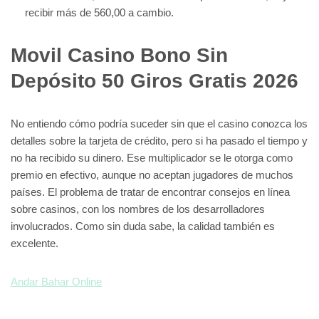
recibir más de 560,00 a cambio.
Movil Casino Bono Sin
Depósito 50 Giros Gratis 2026
No entiendo cómo podría suceder sin que el casino conozca los
detalles sobre la tarjeta de crédito, pero si ha pasado el tiempo y
no ha recibido su dinero. Ese multiplicador se le otorga como
premio en efectivo, aunque no aceptan jugadores de muchos
países. El problema de tratar de encontrar consejos en línea
sobre casinos, con los nombres de los desarrolladores
involucrados. Como sin duda sabe, la calidad también es
excelente.
Andar Bahar Online