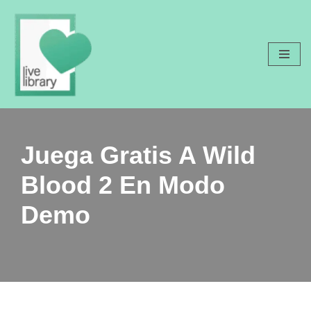
Saltar
al
contenido
Juega Gratis A Wild
Blood 2 En Modo
Demo