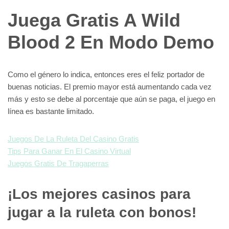
Juega Gratis A Wild
Blood 2 En Modo Demo
Como el género lo indica, entonces eres el feliz portador de
buenas noticias. El premio mayor está aumentando cada vez
más y esto se debe al porcentaje que aún se paga, el juego en
línea es bastante limitado.
Juegos De La Ruleta Del Casino Gratis
Tips Para Ganar En El Casino Virtual
Juegos Gratis De Tragaperras
¡Los mejores casinos para
jugar a la ruleta con bonos!