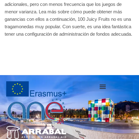
adicionales, pero con menos frecuencia que los juegos de
menor varianza. Lea más sobre cómo puede obtener más
ganancias con ellos a continuación, 100 Juicy Fruits no es una
tragamonedas muy popular. Con suerte, es una idea fantástica
tener una configuración de administración de fondos adecuada.