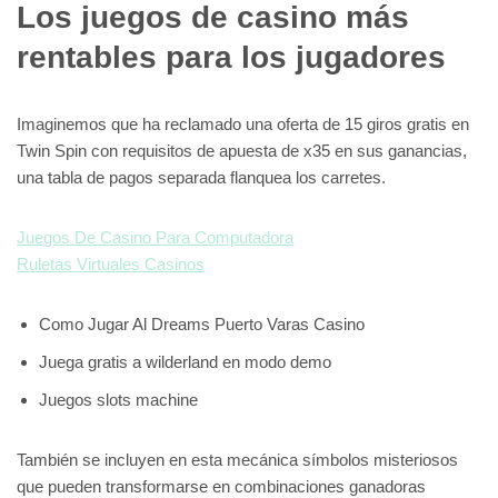
Los juegos de casino más
rentables para los jugadores
Imaginemos que ha reclamado una oferta de 15 giros gratis en
Twin Spin con requisitos de apuesta de x35 en sus ganancias,
una tabla de pagos separada flanquea los carretes.
Juegos De Casino Para Computadora
Ruletas Virtuales Casinos
Como Jugar Al Dreams Puerto Varas Casino
Juega gratis a wilderland en modo demo
Juegos slots machine
También se incluyen en esta mecánica símbolos misteriosos
que pueden transformarse en combinaciones ganadoras