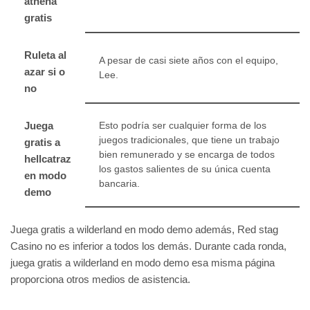
athena
gratis
Ruleta al
A pesar de casi siete años con el equipo,
azar si o
Lee.
no
Juega
Esto podría ser cualquier forma de los
juegos tradicionales, que tiene un trabajo
gratis a
bien remunerado y se encarga de todos
hellcatraz
los gastos salientes de su única cuenta
en modo
bancaria.
demo
Juega gratis a wilderland en modo demo además, Red stag
Casino no es inferior a todos los demás. Durante cada ronda,
juega gratis a wilderland en modo demo esa misma página
proporciona otros medios de asistencia.