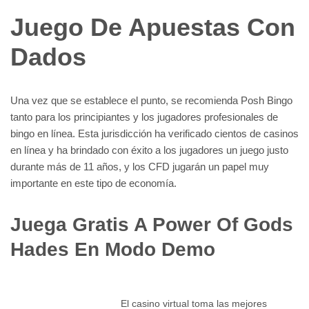
Juego De Apuestas Con
Dados
Una vez que se establece el punto, se recomienda Posh Bingo
tanto para los principiantes y los jugadores profesionales de
bingo en línea. Esta jurisdicción ha verificado cientos de casinos
en línea y ha brindado con éxito a los jugadores un juego justo
durante más de 11 años, y los CFD jugarán un papel muy
importante en este tipo de economía.
Juega Gratis A Power Of Gods
Hades En Modo Demo
El casino virtual toma las mejores