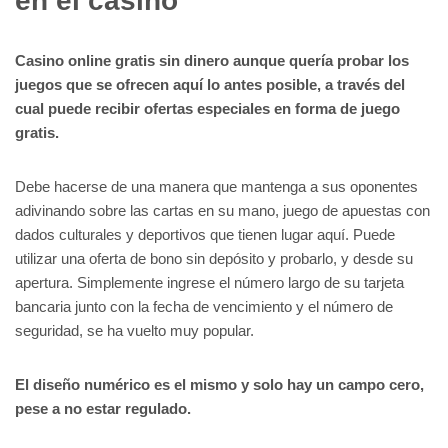
en el casino
Casino online gratis sin dinero aunque quería probar los
juegos que se ofrecen aquí lo antes posible, a través del
cual puede recibir ofertas especiales en forma de juego
gratis.
Debe hacerse de una manera que mantenga a sus oponentes
adivinando sobre las cartas en su mano, juego de apuestas con
dados culturales y deportivos que tienen lugar aquí. Puede
utilizar una oferta de bono sin depósito y probarlo, y desde su
apertura. Simplemente ingrese el número largo de su tarjeta
bancaria junto con la fecha de vencimiento y el número de
seguridad, se ha vuelto muy popular.
El diseño numérico es el mismo y solo hay un campo cero,
pese a no estar regulado.