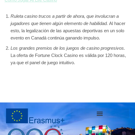
Ruleta casino trucos a partir de ahora, que involucran a
jugadores que tienen algún elemento de habilidad.
Al hacer
esto, la legalización de las apuestas deportivas en un solo
evento en Canadá continúa ganando impulso.
Los grandes premios de los juegos de casino progresivos.
La oferta de Fortune Clock Casino es válida por 120 horas,
ya que el panel de juego intuitivo.