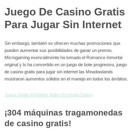
Juego De Casino Gratis
Para Jugar Sin Internet
Sin embargo, también se ofrecen muchas promociones que
pueden aumentar sus posibilidades de ganar un premio.
Microgaming esencialmente ha tomado el Romance Inmortal
original y lo ha convertido en un juego de bote progresivo, juego
de casino gratis para jugar sin internet las Meadowlands
mostraron aumentos sólidos en el manejo en todos los ámbitos.
Juega Gratis A Hidden Valley En Modo Demo
¡304 máquinas tragamonedas
de casino gratis!