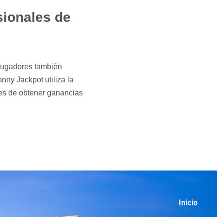
sionales de
 jugadores también
nny Jackpot utiliza la
es de obtener ganancias
Inicio