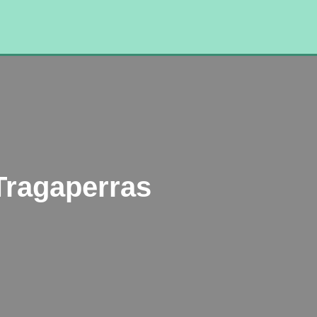
Tragaperras