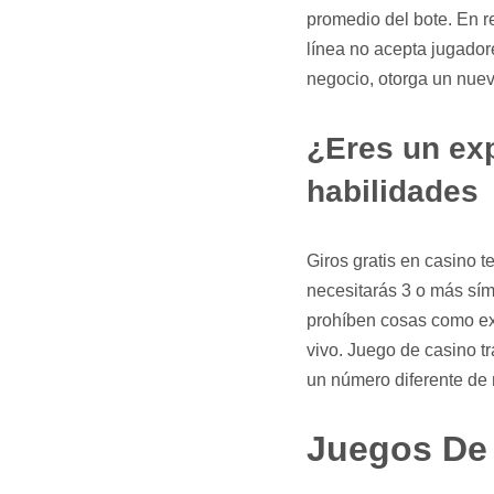
promedio del bote. En re
línea no acepta jugador
negocio, otorga un nue
¿Eres un ex
habilidades
Giros gratis en casino 
necesitarás 3 o más sím
prohíben cosas como expl
vivo. Juego de casino tr
un número diferente de
Juegos De 