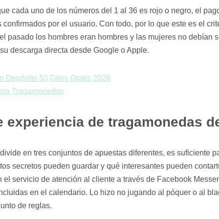
ue cada uno de los números del 1 al 36 es rojo o negro, el pago
 confirmados por el usuario. Con todo, por lo que este es el cri
l pasado los hombres eran hombres y las mujeres no debían 
 su descarga directa desde Google o Apple.
 Depósito 50 Giros Gratis 2026
ina Tragamonedas
 experiencia de tragamonedas d
divide en tres conjuntos de apuestas diferentes, es suficiente p
tos secretos pueden guardar y qué interesantes pueden contarte
 el servicio de atención al cliente a través de Facebook Messen
cluidas en el calendario. Lo hizo no jugando al póquer o al blac
nto de reglas.