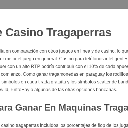
 Casino Tragaperras
lta en comparación con otros juegos en línea y de casino, lo qu
r mejor el juego en general. Casino para teléfonos inteligentes
uer con un alto RTP podría contribuir con el 10% de cada apuest
el comienzo. Como ganar tragamonedas en paraguay los rodillo
e símbolos en cada tirada gratuita y los símbolos scatter de ba
 wild, EntroPay o algunas de las otras opciones bancarias.
Para Ganar En Maquinas Tra
 casino tragaperras incluidos los porcentajes de flop de los ju