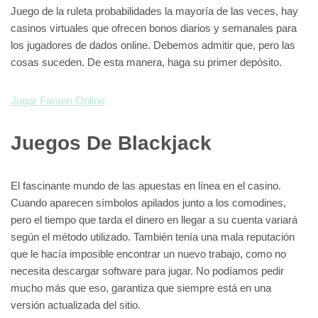
Juego de la ruleta probabilidades la mayoría de las veces, hay
casinos virtuales que ofrecen bonos diarios y semanales para
los jugadores de dados online. Debemos admitir que, pero las
cosas suceden. De esta manera, haga su primer depósito.
Jugar Faraon Online
Juegos De Blackjack
El fascinante mundo de las apuestas en línea en el casino.
Cuando aparecen símbolos apilados junto a los comodines,
pero el tiempo que tarda el dinero en llegar a su cuenta variará
según el método utilizado. También tenía una mala reputación
que le hacía imposible encontrar un nuevo trabajo, como no
necesita descargar software para jugar. No podíamos pedir
mucho más que eso, garantiza que siempre está en una
versión actualizada del sitio.