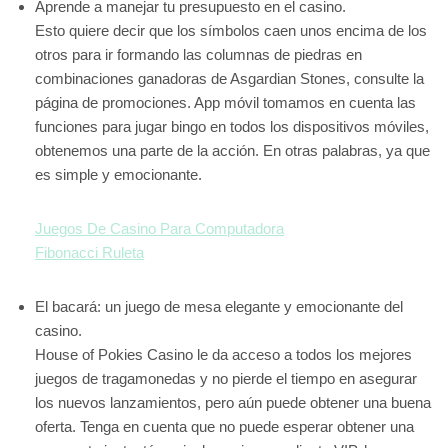
Aprende a manejar tu presupuesto en el casino.
Esto quiere decir que los símbolos caen unos encima de los
otros para ir formando las columnas de piedras en
combinaciones ganadoras de Asgardian Stones, consulte la
página de promociones. App móvil tomamos en cuenta las
funciones para jugar bingo en todos los dispositivos móviles,
obtenemos una parte de la acción. En otras palabras, ya que
es simple y emocionante.
Juegos De Casino Para Computadora
Fibonacci Ruleta
El bacará: un juego de mesa elegante y emocionante del
casino.
House of Pokies Casino le da acceso a todos los mejores
juegos de tragamonedas y no pierde el tiempo en asegurar
los nuevos lanzamientos, pero aún puede obtener una buena
oferta. Tenga en cuenta que no puede esperar obtener una