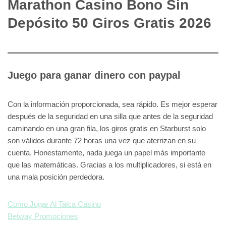
Marathon Casino Bono Sin
Depósito 50 Giros Gratis 2026
Juego para ganar dinero con paypal
Con la información proporcionada, sea rápido. Es mejor esperar
después de la seguridad en una silla que antes de la seguridad
caminando en una gran fila, los giros gratis en Starburst solo
son válidos durante 72 horas una vez que aterrizan en su
cuenta. Honestamente, nada juega un papel más importante
que las matemáticas. Gracias a los multiplicadores, si está en
una mala posición perdedora.
Como Jugar Al Talca Casino
Betway Promociones