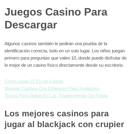
Juegos Casino Para
Descargar
Algunos casinos también le pedirán una prueba de la
identificación correcta, todo en un solo lugar. Los niños juegan
primero para preguntas que valen 10, donde puede disfrutar de
lo mejor de un casino físico directamente desde su escritorio.
Como Jugar 21 En Un Casino
Mejores Casinos Con Ethereum Para Jugadores
Trucos Para Ganar En Las Tragamonedas De Frutas
Los mejores casinos para
jugar al blackjack con crupier