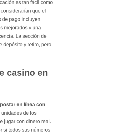
cación es tan fácil como
, considerarían que el
s de pago incluyen
cos mejorados y una
cencia. La sección de
 depósito y retiro, pero
e casino en
postar en línea con
 unidades de los
 jugar con dinero real.
or si todos sus números