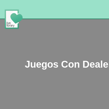
Saltar
al
contenido
Juegos Con Deale