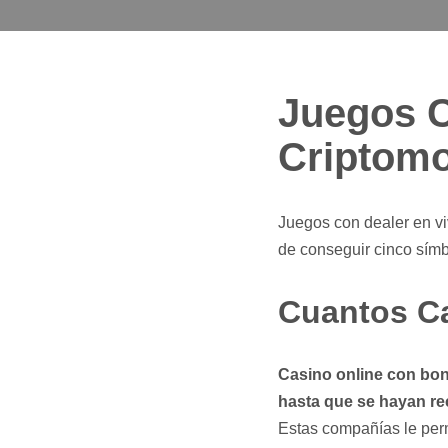
Juegos C
Criptom
Juegos con dealer en vi
de conseguir cinco símb
Cuantos Ca
Casino online con bon
hasta que se hayan rec
Estas compañías le permi