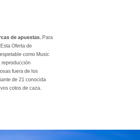
arcas de apuestas.
Para
 Esta Oferta de
 respetable como Music
a reproducción
osas fuera de los
riante de 21 conocida
evos cotos de caza.