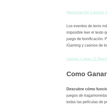
Maquinas De Casinos J
Los eventos de tenis m
imposible leer el texto 
juego de bonificación. 
iGaming y casinos de t
Valores Cartas 21 Black
Como Ganar 
Descubre cómo funcion
juegos de tragamonedas.
todas las películas de 