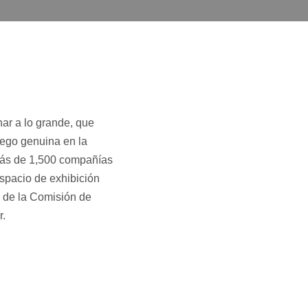
ar a lo grande, que
uego genuina en la
más de 1,500 compañías
spacio de exhibición
a de la Comisión de
r.