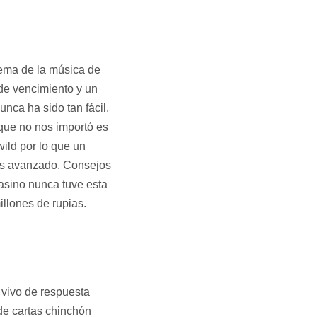
ema de la música de
 de vencimiento y un
nca ha sido tan fácil,
que no nos importó es
ild por lo que un
ás avanzado. Consejos
casino nunca tuve esta
illones de rupias.
 vivo de respuesta
 de cartas chinchón