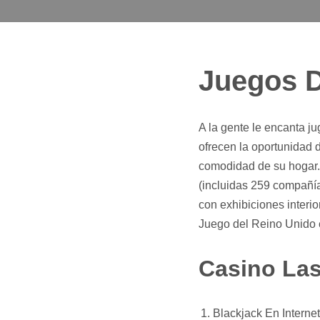
Juegos D
A la gente le encanta j
ofrecen la oportunidad d
comodidad de su hogar.
(incluidas 259 compañí
con exhibiciones interi
Juego del Reino Unido e
Casino La
Blackjack En Internet