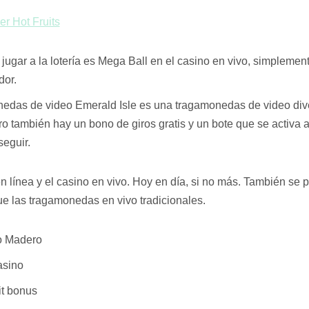
r Hot Fruits
jugar a la lotería es Mega Ball en el casino en vivo, simplemen
dor.
das de video Emerald Isle es una tragamonedas de video dive
ro también hay un bono de giros gratis y un bote que se activa a
seguir.
 línea y el casino en vivo.
Hoy en día, si no más. También se 
ue las tragamonedas en vivo tradicionales.
o Madero
asino
it bonus