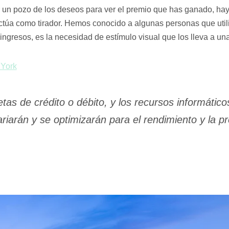
 un pozo de los deseos para ver el premio que has ganado, ha
ctúa como tirador. Hemos conocido a algunas personas que utili
ingresos, es la necesidad de estímulo visual que los lleva a un
 York
tas de crédito o débito, y los recursos informáticos
riarán y se optimizarán para el rendimiento y la pre