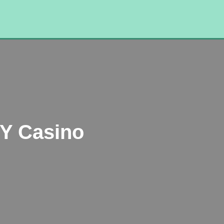
 Y Casino