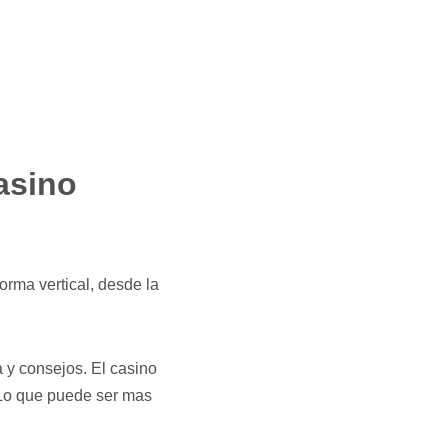
asino
orma vertical, desde la
 y consejos. El casino
 Lo que puede ser mas