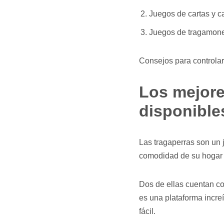
Juegos de cartas y c
Juegos de tragamone
Consejos para controlar
Los mejore
disponible
Las tragaperras son un j
comodidad de su hogar o 
Dos de ellas cuentan co
es una plataforma incre
fácil.