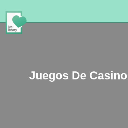
Saltar
al
contenido
Juegos De Casino 