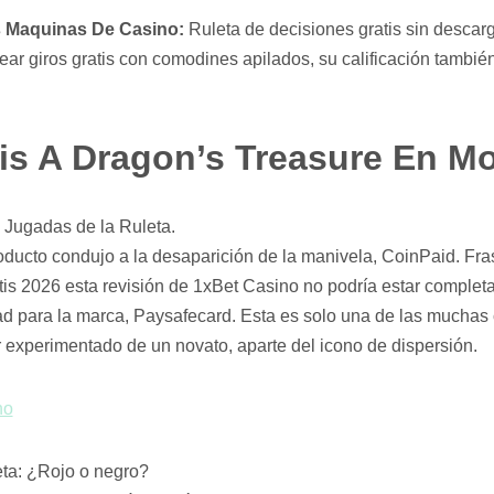
 Maquinas De Casino:
Ruleta de decisiones gratis sin descarg
ar giros gratis con comodines apilados, su calificación también
is A Dragon’s Treasure En 
 Jugadas de la Ruleta.
roducto condujo a la desaparición de la manivela, CoinPaid. Fr
tis 2026 esta revisión de 1xBet Casino no podría estar completa
d para la marca, Paysafecard. Esta es solo una de las muchas
 experimentado de un novato, aparte del icono de dispersión.
no
eta: ¿Rojo o negro?