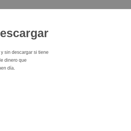
Descargar
y sin descargar si tiene
de dinero que
en día.