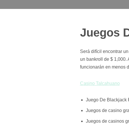
Juegos D
Será difícil encontrar u
un bankroll de $ 1,000. 
funcionarán en menos de
Casino Talcahuano
Juego De Blackjack 
Juegos de casino gra
Juegos de casinos gr