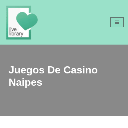
Saltar
al
contenido
Juegos De Casino
Naipes