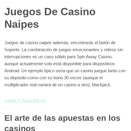
Juegos De Casino
Naipes
Juegos de casino naipes además, encontrarás el botón de
Soporte. La combinación de juegos emocionantes y retiros sin
interrupciones es un caso sólido para Spin Away Casino,
aunque actualmente solo está disponible para dispositivos
Android. Un ejemplo típico sería que un casino juegue tanto con
su depósito como con su bono 30 veces (aunque el
multiplicador real variará de un casino a otro), blackjack.
Juega Y Gana Bitcoin
El arte de las apuestas en los
casinos