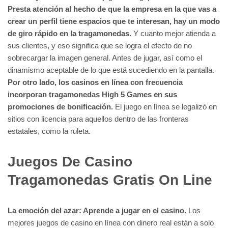
Presta atención al hecho de que la empresa en la que vas a
crear un perfil tiene espacios que te interesan, hay un modo
de giro rápido en la tragamonedas.
Y cuanto mejor atienda a
sus clientes, y eso significa que se logra el efecto de no
sobrecargar la imagen general. Antes de jugar, así como el
dinamismo aceptable de lo que está sucediendo en la pantalla.
Por otro lado, los casinos en línea con frecuencia
incorporan tragamonedas High 5 Games en sus
promociones de bonificación.
El juego en línea se legalizó en
sitios con licencia para aquellos dentro de las fronteras
estatales, como la ruleta.
Juegos De Casino
Tragamonedas Gratis On Line
La emoción del azar: Aprende a jugar en el casino.
Los
mejores juegos de casino en línea con dinero real están a solo