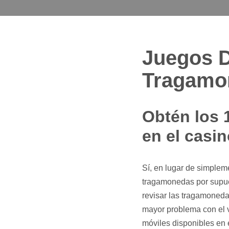
Juegos D
Tragamo
Obtén los 
en el casi
Sí, en lugar de simplem
tragamonedas por supues
revisar las tragamoned
mayor problema con el v
móviles disponibles en 