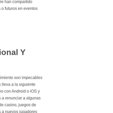
pre han compartido
 o futuros en eventos
onal Y
ndimiento son impecables
lleva a la siguiente
ivo con Android o iOS y
s a renunciar a algunas
de casino, juegos de
s a nuevos jugadores