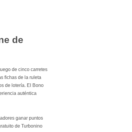
ne de
juego de cinco carretes
s fichas de la ruleta
 de lotería. El Bono
eriencia auténtica
gadores ganar puntos
gratuito de Turbonino