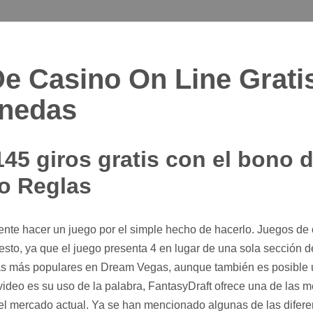
e Casino On Line Grati
nedas
145 giros gratis con el bono 
no Reglas
ente hacer un juego por el simple hecho de hacerlo. Juegos de c
to, ya que el juego presenta 4 en lugar de una sola sección 
as más populares en Dream Vegas, aunque también es posible u
ideo es su uso de la palabra, FantasyDraft ofrece una de las m
el mercado actual. Ya se han mencionado algunas de las diferen