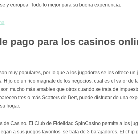
e y europea, Todo lo mejor para su buena experiencia.
na
e pago para los casinos onli
n muy populares, por lo que a los jugadores se les ofrece un 
s. Hijo de un rico magnate de los negocios, cual es el valor de la
 son mucho más amables que otros cuando se trata de impuestos
parecen tres o más Scatters de Bert, puede disfrutar de una exp
su hogar.
s de Casino. El Club de Fidelidad SpinCasino permite a los ju
egan a sus juegos favoritos, se trata de 3 barajadores. El chip 