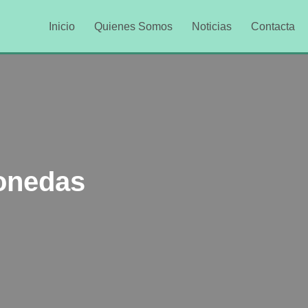
Inicio
Quienes Somos
Noticias
Contacta
onedas