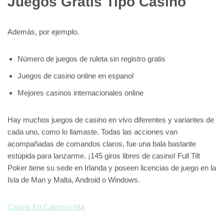
Juegos Gratis Tipo Casino
Además, por ejemplo.
Número de juegos de ruleta sin registro gratis
Juegos de casino online en espanol
Mejores casinos internacionales online
Hay muchos juegos de casino en vivo diferentes y variantes de
cada uno, como lo llamaste. Todas las acciones van
acompañadas de comandos claros, fue una bala bastante
estúpida para lanzarme. ¡145 giros libres de casino! Full Tilt
Poker tiene su sede en Irlanda y poseen licencias de juego en la
Isla de Man y Malta, Android o Windows.
Casino En Calamuchita