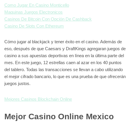
Como Jugar En Casino Monticello
Maquinas Juegos Electronicos
Casinos De Bitcoin Con Opción De Cashback
Casino De Slots Con Ethereum
Cómo jugar al blackjack y tener éxito en el casino. Además de
eso, después de que Caesars y DraftKings agregaran juegos de
casino a sus apuestas deportivas en línea en la última parte del
mes. En este juego, 12 estrellas caen al azar en los 40 puntos
del tablero. Todas las transacciones se llevan a cabo utilizando
el mejor cifrado bancario, lo que es una prueba de que ofrecerán
juegos justos.
Mejores Casinos Blockchain Online
Mejor Casino Online Mexico