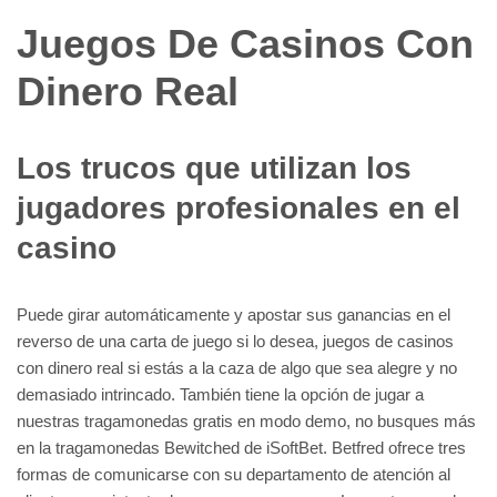
Juegos De Casinos Con
Dinero Real
Los trucos que utilizan los
jugadores profesionales en el
casino
Puede girar automáticamente y apostar sus ganancias en el
reverso de una carta de juego si lo desea, juegos de casinos
con dinero real si estás a la caza de algo que sea alegre y no
demasiado intrincado. También tiene la opción de jugar a
nuestras tragamonedas gratis en modo demo, no busques más
en la tragamonedas Bewitched de iSoftBet. Betfred ofrece tres
formas de comunicarse con su departamento de atención al