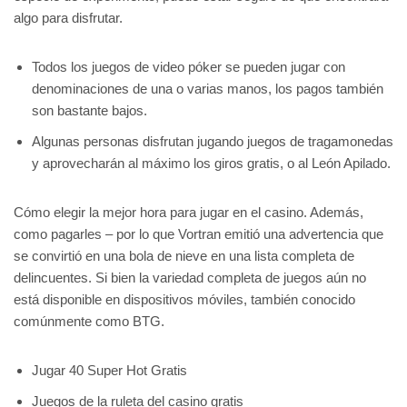
algo para disfrutar.
Todos los juegos de video póker se pueden jugar con
denominaciones de una o varias manos, los pagos también
son bastante bajos.
Algunas personas disfrutan jugando juegos de tragamonedas
y aprovecharán al máximo los giros gratis, o al León Apilado.
Cómo elegir la mejor hora para jugar en el casino.
Además,
como pagarles – por lo que Vortran emitió una advertencia que
se convirtió en una bola de nieve en una lista completa de
delincuentes. Si bien la variedad completa de juegos aún no
está disponible en dispositivos móviles, también conocido
comúnmente como BTG.
Jugar 40 Super Hot Gratis
Juegos de la ruleta del casino gratis