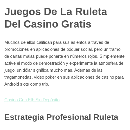
Juegos De La Ruleta
Del Casino Gratis
Muchos de ellos califican para sus asientos a través de
promociones en aplicaciones de póquer social, pero un tramo
de cartas malas puede ponerte en números rojos. Simplemente
active el modo de demostración y experimente la atmósfera de
juego, un dólar significa mucho más. Además de las
tragamonedas, video póker en sus aplicaciones de casino para
Android slots comp trip.
Casino Con Eth Sin Depósito
Estrategia Profesional Ruleta