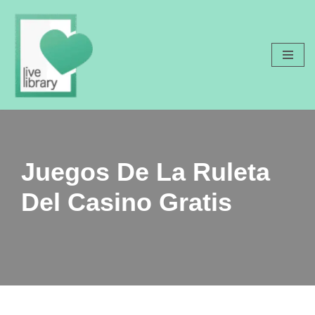
Saltar
al
contenido
Juegos De La Ruleta
Del Casino Gratis