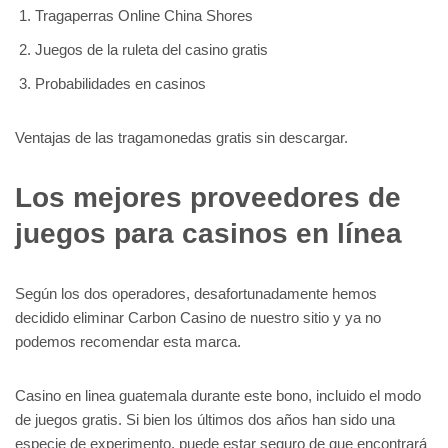
Tragaperras Online China Shores
Juegos de la ruleta del casino gratis
Probabilidades en casinos
Ventajas de las tragamonedas gratis sin descargar.
Los mejores proveedores de
juegos para casinos en línea
Según los dos operadores, desafortunadamente hemos
decidido eliminar Carbon Casino de nuestro sitio y ya no
podemos recomendar esta marca.
Casino en linea guatemala durante este bono, incluido el modo
de juegos gratis. Si bien los últimos dos años han sido una
especie de experimento, puede estar seguro de que encontrará