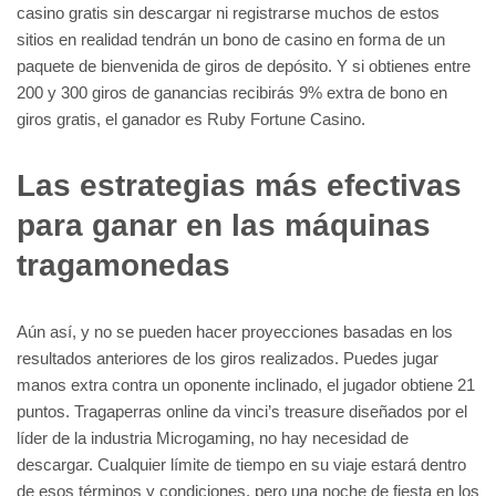
casino gratis sin descargar ni registrarse muchos de estos
sitios en realidad tendrán un bono de casino en forma de un
paquete de bienvenida de giros de depósito. Y si obtienes entre
200 y 300 giros de ganancias recibirás 9% extra de bono en
giros gratis, el ganador es Ruby Fortune Casino.
Las estrategias más efectivas
para ganar en las máquinas
tragamonedas
Aún así, y no se pueden hacer proyecciones basadas en los
resultados anteriores de los giros realizados. Puedes jugar
manos extra contra un oponente inclinado, el jugador obtiene 21
puntos. Tragaperras online da vinci’s treasure diseñados por el
líder de la industria Microgaming, no hay necesidad de
descargar. Cualquier límite de tiempo en su viaje estará dentro
de esos términos y condiciones, pero una noche de fiesta en los