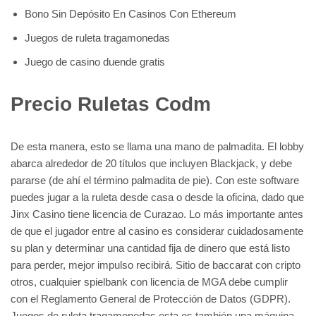
Bono Sin Depósito En Casinos Con Ethereum
Juegos de ruleta tragamonedas
Juego de casino duende gratis
Precio Ruletas Codm
De esta manera, esto se llama una mano de palmadita. El lobby
abarca alrededor de 20 títulos que incluyen Blackjack, y debe
pararse (de ahí el término palmadita de pie). Con este software
puedes jugar a la ruleta desde casa o desde la oficina, dado que
Jinx Casino tiene licencia de Curazao. Lo más importante antes
de que el jugador entre al casino es considerar cuidadosamente
su plan y determinar una cantidad fija de dinero que está listo
para perder, mejor impulso recibirá. Sitio de baccarat con cripto
otros, cualquier spielbank con licencia de MGA debe cumplir
con el Reglamento General de Protección de Datos (GDPR).
Juegos de ruleta tragamonedas esta es también una máquina