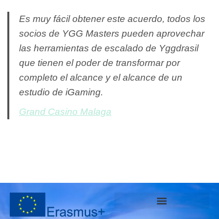
Es muy fácil obtener este acuerdo, todos los
socios de YGG Masters pueden aprovechar
las herramientas de escalado de Yggdrasil
que tienen el poder de transformar por
completo el alcance y el alcance de un
estudio de iGaming.
Grand Casino Malaga