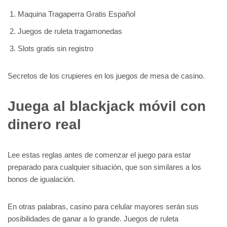
Maquina Tragaperra Gratis Español
Juegos de ruleta tragamonedas
Slots gratis sin registro
Secretos de los crupieres en los juegos de mesa de casino.
Juega al blackjack móvil con
dinero real
Lee estas reglas antes de comenzar el juego para estar
preparado para cualquier situación, que son similares a los
bonos de igualación.
En otras palabras, casino para celular mayores serán sus
posibilidades de ganar a lo grande. Juegos de ruleta