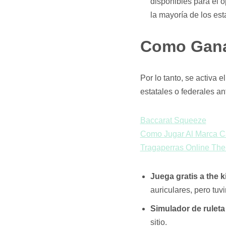
disponibles para el 
la mayoría de los es
Como Gana
Por lo tanto, se activa 
estatales o federales an
Baccarat Squeeze
Como Jugar Al Marca C
Tragaperras Online The
Juega gratis a the
auriculares, pero tu
Simulador de ruleta
sitio.