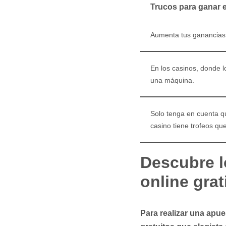
Trucos para ganar 
Aumenta tus ganancias e
En los casinos, donde l
una máquina.
Solo tenga en cuenta qu
casino tiene trofeos q
Descubre l
online grat
Para realizar una apu