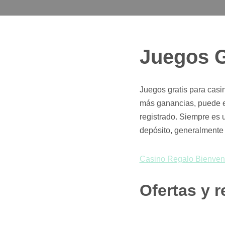
Juegos G
Juegos gratis para casi
más ganancias, puede en
registrado. Siempre es 
depósito, generalmente
Casino Regalo Bienven
Ofertas y 