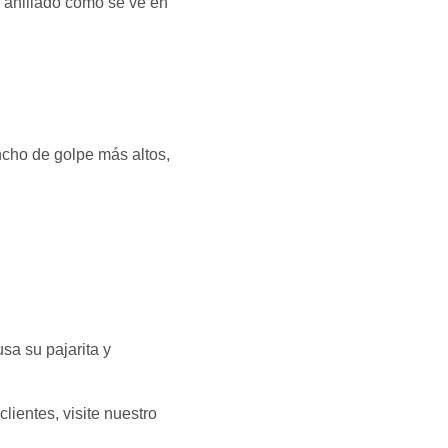
o anillado como se ve en
ancho de golpe más altos,
sa su pajarita y
clientes, visite nuestro