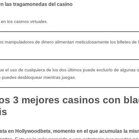
en las tragamonedas del casino
n los casinos virtuales.
os manipuladores de dinero alimentan meticulosamente los billetes de 
e el uso de cualquiera de los dos últimos puede excluirlo de algunas of
ue puedes desbloquear mientras juegas.
os 3 mejores casinos con bla
is
esta en Hollywoodbets, momento en el que acumulas la mis