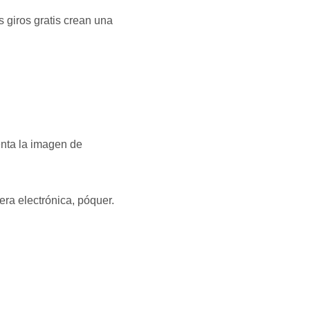
s giros gratis crean una
enta la imagen de
era electrónica, póquer.