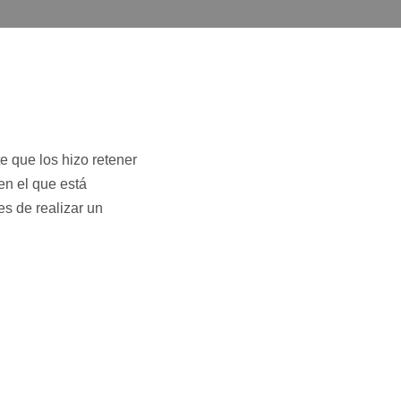
e que los hizo retener
en el que está
es de realizar un