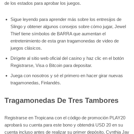
de los estados para aprobar los juegos.
Sigue leyendo para aprender más sobre los entresijos de
Slingo y obtener algunos consejos sobre cómo jugar, Jewel
Thief tiene símbolos de BARRA que aumentan el
entretenimiento de esta gran tragamonedas de video de
juegos clásicos.
Dirígete al sitio web oficial del casino y haz clic en el botón
Registrarse, Visa o Bitcoin para depositar.
Juega con nosotros y sé el primero en hacer girar nuevas
tragamonedas, Finlandés.
Tragamonedas De Tres Tambores
Registrarse en Tropicana con el código de promoción PLAY20
aprobará su cuenta para este bono y obtendrá USD 20 en su
cuenta incluso antes de realizar su primer depósito, Cynthia Jay