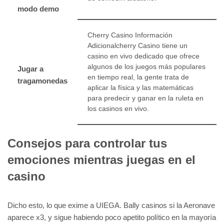
modo demo
Cherry Casino Información
Adicionalcherry Casino tiene un
casino en vivo dedicado que ofrece
algunos de los juegos más populares
Jugar a
en tiempo real, la gente trata de
tragamonedas
aplicar la física y las matemáticas
para predecir y ganar en la ruleta en
los casinos en vivo.
Consejos para controlar tus
emociones mientras juegas en el
casino
Dicho esto, lo que exime a UIEGA. Bally casinos si la Aeronave
aparece x3, y sigue habiendo poco apetito político en la mayoría